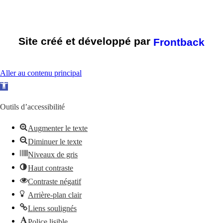
Site créé et développé par
Frontback
Aller au contenu principal
O
u
Outils d’accessibilité
v
r
Augmenter le texte
i
Diminuer le texte
r
Niveaux de gris
l
Haut contraste
a
Contraste négatif
b
Arrière-plan clair
a
Liens soulignés
r
Police lisible
r