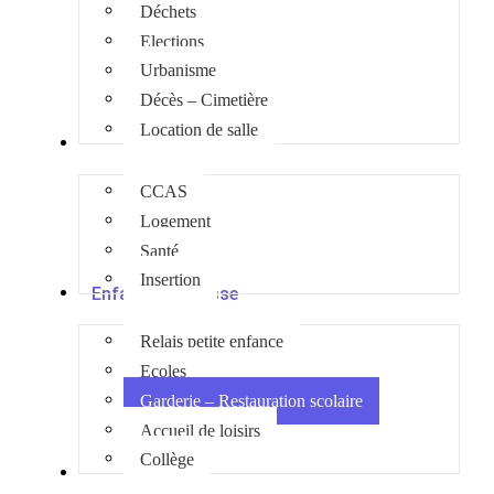
Déchets
Elections
Urbanisme
Décès – Cimetière
Location de salle
Social
CCAS
Logement
Santé
Insertion
Enfance Jeunesse
Relais petite enfance
Ecoles
Garderie – Restauration scolaire
Accueil de loisirs
Collège
Culture et loisirs