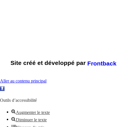
Site créé et développé par
Frontback
Aller au contenu principal
O
u
Outils d’accessibilité
v
r
Augmenter le texte
i
Diminuer le texte
r