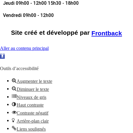
Jeudi
09h00 - 12h00 15h30 - 18h00
Vendredi
09h00 - 12h00
Site créé et développé par
Frontback
Aller au contenu principal
O
u
Outils d’accessibilité
v
r
Augmenter le texte
i
Diminuer le texte
r
Niveaux de gris
l
Haut contraste
a
Contraste négatif
b
Arrière-plan clair
a
Liens soulignés
r