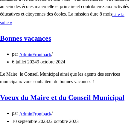
au sein des écoles maternelle et primaire et contribuerez aux activités
éducatives et citoyennes des écoles. La mission dure 8 mois
Lire la
Service
suite »
civique
dans
Bonnes vacances
les
écoles
par
AdminFrontback
de
6 juillet 2024
9 octobre 2024
Ma
Ville
Le Maire, le Conseil Municipal ainsi que les agents des services
municipaux vous souhaitent de bonnes vacances !
Voeux du Maire et du Conseil Municipal
par
AdminFrontback
10 septembre 2023
22 octobre 2023